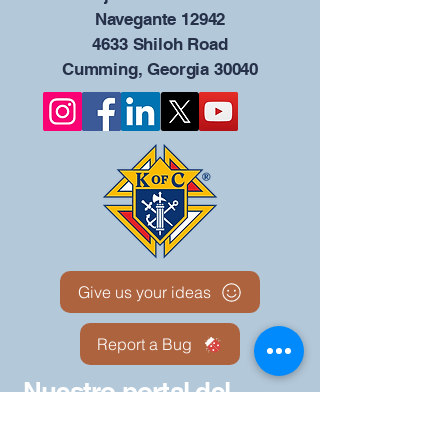
Navegante 12942
4633 Shiloh Road
Cumming, Georgia 30040
Give us your ideas
Report a Bug
Nuestro portal del
Consejo KOFC - 12942