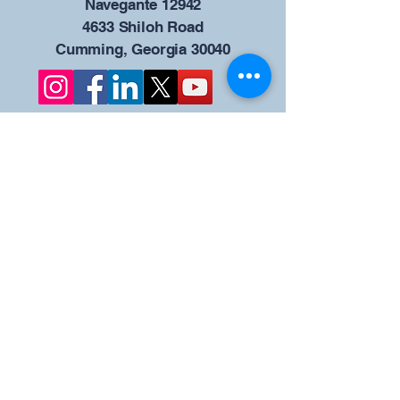
Navegante 12942
4633 Shiloh Road
Cumming, Georgia 30040
Give us your ideas
Report a Bug
Nuestro portal del
Consejo KOFC - 12942