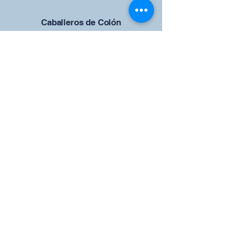
Caballeros de Colón
Consejo de San Brandán el
Navegante 12942
4633 Shiloh Road
Cumming, Georgia 30040
Give us your ideas
Report a Bug