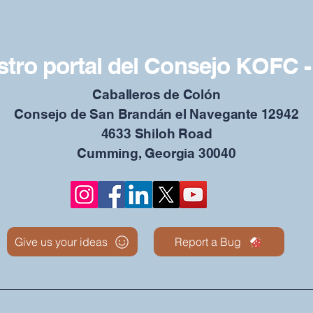
tro portal del Consejo KOFC -
Caballeros de Colón
Consejo de San Brandán el Navegante 12942
4633 Shiloh Road
Cumming, Georgia 30040
Give us your ideas
Report a Bug