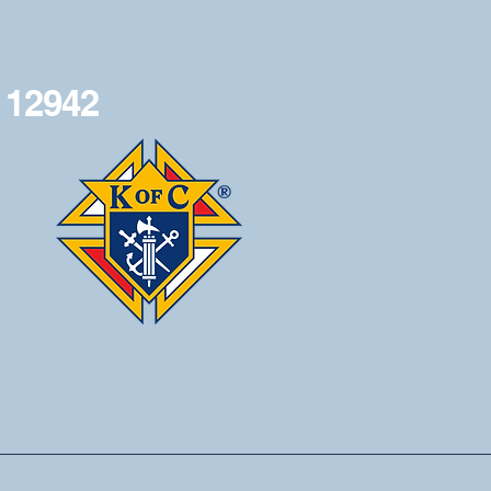
 12942