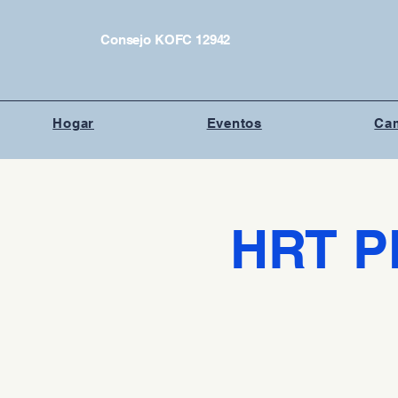
Consejo KOFC 12942
Hogar
Eventos
Cam
HRT P