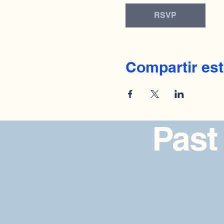
RSVP
Compartir est
Past