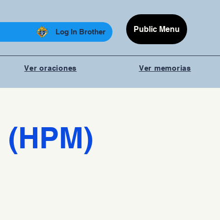
Public Menu
Log In Brother
Ver oraciones
Ver memorias
 (HPM)