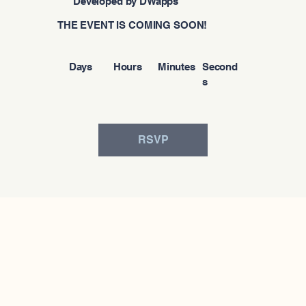
Developed by DWapps
THE EVENT IS COMING SOON!
Days
Hours
Minutes
Second
s
RSVP