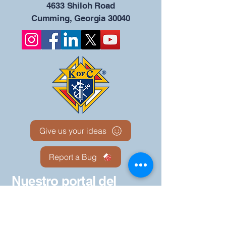
4633 Shiloh Road
Cumming, Georgia 30040
Give us your ideas
Report a Bug
Nuestro portal del
Consejo KOFC - 12942