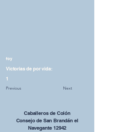
foy
Victorias de por vida:
1
Previous
Next
Caballeros de Colón
Consejo de San Brandán el
Navegante 12942