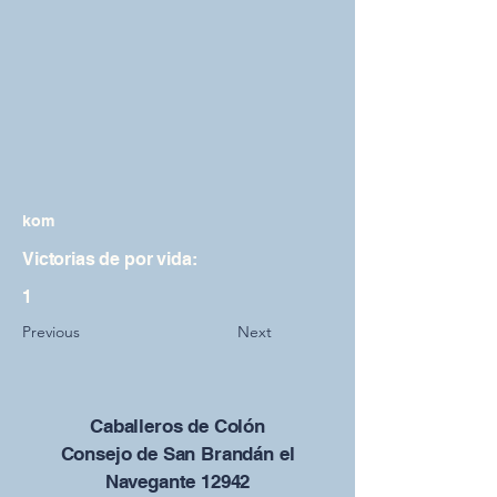
kom
Victorias de por vida:
1
Previous
Next
Caballeros de Colón
Consejo de San Brandán el
Navegante 12942