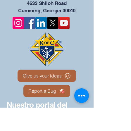
4633 Shiloh Road
Cumming, Georgia 30040
Give us your ideas
Report a Bug
Nuestro portal del
Consejo KOFC - 12942