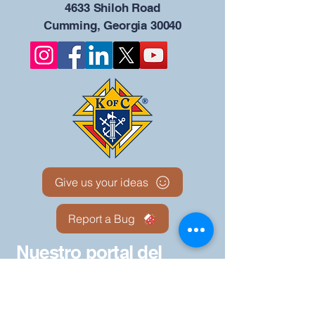
4633 Shiloh Road
Cumming, Georgia 30040
Give us your ideas
Report a Bug
Nuestro portal del
Consejo KOFC - 12942