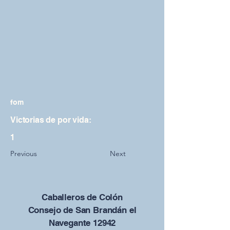
fom
Victorias de por vida:
1
Previous
Next
Caballeros de Colón
Consejo de San Brandán el
Navegante 12942