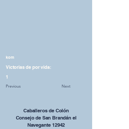
kom
Victorias de por vida:
1
Previous
Next
Caballeros de Colón
Consejo de San Brandán el
Navegante 12942