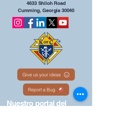
4633 Shiloh Road
Cumming, Georgia 30040
Give us your ideas
Report a Bug
Nuestro portal del
Consejo KOFC - 12942