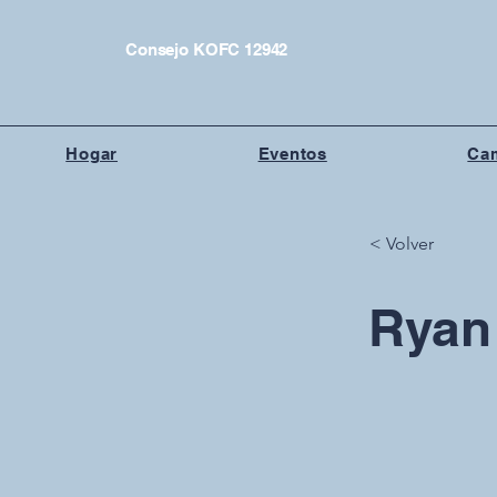
Consejo KOFC 12942
Hogar
Eventos
Cam
< Volver
Ryan