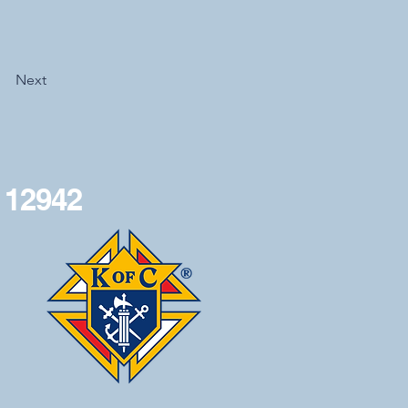
Next
 12942