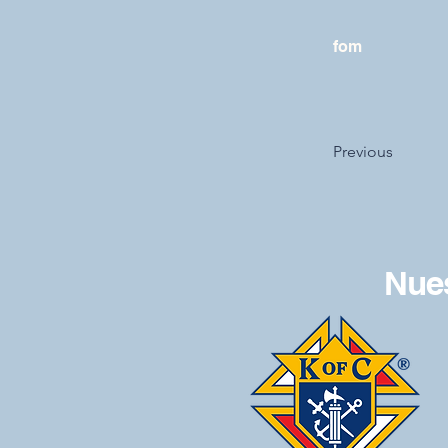
fom
Previous
Nues