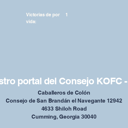
Victorias de por
1
vida:
tro portal del Consejo KOFC -
Caballeros de Colón
Consejo de San Brandán el Navegante 12942
4633 Shiloh Road
Cumming, Georgia 30040