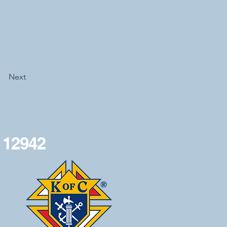
Next
 12942