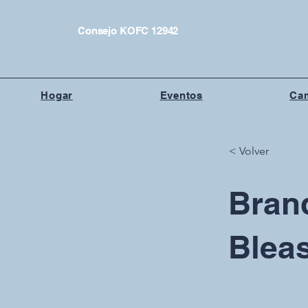
Consejo KOFC 12942
Hogar
Eventos
Cam
< Volver
Bran
Blea