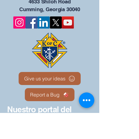
4633 Shiloh Road
Cumming, Georgia 30040
Give us your ideas
Report a Bug
Nuestro portal del
Consejo KOFC - 12942