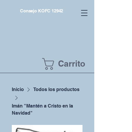
Consejo KOFC 12942
Carrito
Inicio
Todos los productos
Imán "Mantén a Cristo en la
Navidad"